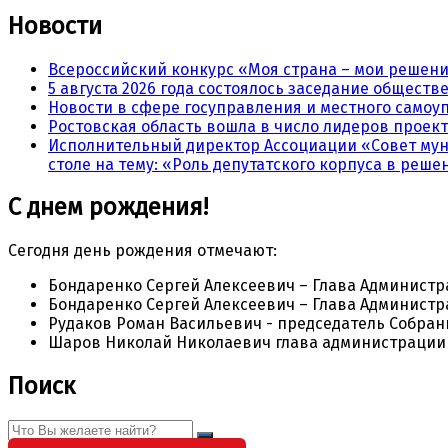
Новости
Всероссийский конкурс «Моя страна – мои решен
5 августа 2026 года состоялось заседание общест
Новости в сфере госуправления и местного самоу
Ростовская область вошла в число лидеров проект
Исполнительный директор Ассоциации «Совет мун
столе на тему: «Роль депутатского корпуса в реш
С днем рождения!
Сегодня день рождения отмечают:
Бондаренко Сергей Алексеевич – Глава Админист
Бондаренко Сергей Алексеевич – Глава Админист
Рудаков Роман Васильевич - председатель Собран
Шаров Николай Николаевич глава администрации 
Поиск