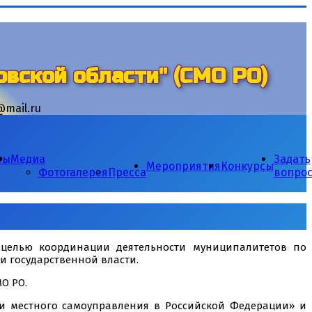
вской области" (СМО РО)
mail.ru
ты
Медиа
Задать
Мероприятия
Конкурсы
Фотогалерея
Пресса
вопро
 целью координации деятельности муниципалитетов по
 государственной власти.
О РО.
ии местного самоуправления в Российской Федерации» и