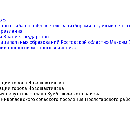
ия»
венно штаба по наблюдению за выборами в Единый день г
правления
а Знание.Государство
иципальных образований Ростовской области» Максим В
ении вопросов местного значения».
рации города Новошахтинска
рации города Новошахтинска
ия депутатов – глава Куйбышевского района
Николаевского сельского поселения Пролетарского рай