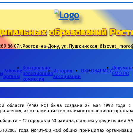
ципальных образований Росто
269 86 07
г.Ростов-на-Дону, ул. Пушкинская, 61
sovet_moro@
Контрольно-
Докумен
Рабочие
История
ОКМО
ВАРМСУ
ты
ревизионная
СМО РО
органы
ассоциации
комиссия
ой области (АМО РО) была создана 27 мая 1998 года с
авления, их отстаиванию во взаимоотношениях с органами
бласти – 12 городов и 43 района, ставших учредителями АМ
06.10.2003 года №131-ФЗ «Об общих принципах организац