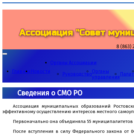
Ассоциация "Совет муни
8 (863) 
Органы Ассоциации
Главная
Новости
Органы
Руководство
Пала
управления
Сведения о СМО РО
Ассоциация муниципальных образований Ростовск
эффективному осуществлению интересов местного самоупр
Первоначально она объединяла 55 муниципалитетов о
После вступления в силу Федерального закона от 