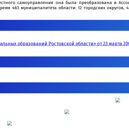
стного самоуправления она была преобразована в Асс
ремя 463 муниципалитета области: 12 городских округов, 
ьных образований Ростовской области» от 23 марта 200