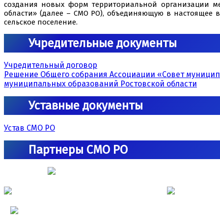
создания новых форм территориальной организации ме
области» (далее – СМО РО), объединяющую в настоящее в
сельское поселение.
Учредительные документы
Учредительный договор
Решение Общего собрания Ассоциации «Совет муниципал
муниципальных образований Ростовской области
Уставные документы
Устав СМО РО
Партнеры СМО РО